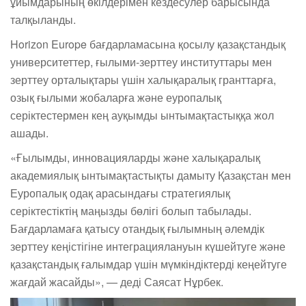
ұйымдарының өкілдерімен кездесулер барысында
талқыланды.
Horizon Europe бағдарламасына қосылу қазақстандық
университеттер, ғылыми-зерттеу институттары мен
зерттеу орталықтары үшін халықаралық гранттарға,
озық ғылыми жобаларға және еуропалық
серіктестермен кең ауқымды ынтымақтастыққа жол
ашады.
«Ғылымды, инновацияларды және халықаралық
академиялық ынтымақтастықты дамыту Қазақстан мен
Еуропалық одақ арасындағы стратегиялық
серіктестіктің маңызды бөлігі болып табылады.
Бағдарламаға қатысу отандық ғылымның әлемдік
зерттеу кеңістігіне интеграциялануын күшейтуге және
қазақстандық ғалымдар үшін мүмкіндіктерді кеңейтуге
жағдай жасайды», — деді Саясат Нұрбек.