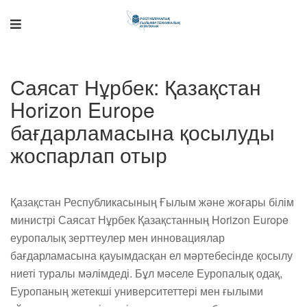
Поддержка РНТБ
RU
Саясат Нұрбек: Қазақстан
Онлайн-помощник
Horizon Europe
бағдарламасына қосылуды
жоспарлап отыр
Қазақстан Республикасының Ғылым және жоғары білім
министрі Саясат Нұрбек Қазақстанның Horizon Europe
еуропалық зерттеулер мен инновациялар
бағдарламасына қауымдасқан ел мәртебесінде қосылу
ниеті туралы мәлімдеді. Бұл мәселе Еуропалық одақ,
Еуропаның жетекші университеттері мен ғылыми