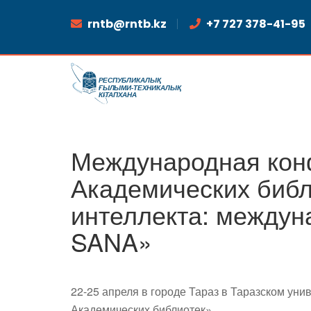
rntb@rntb.kz
+7 727 378-41-95
Международная кон
Академических библ
интеллекта: междун
SANA»
22-25 апреля в городе Тараз в Таразском ун
Академических библиотек»