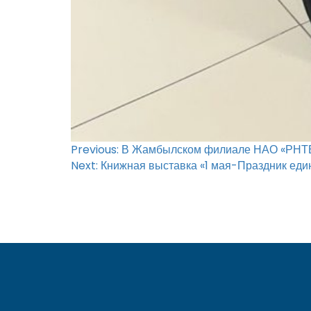
Навигация
Previous:
В Жамбылском филиале НАО «РНТБ» 
Next:
Книжная выставка «1 мая-Праздник еди
по
записям